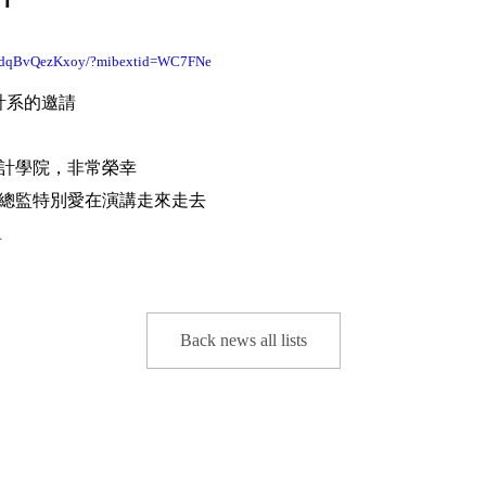
bcFdqBvQezKxoy/?mibextid=WC7FNe
設計系的邀請
計學院，非常榮幸
總監特別愛在演講走來走去
看
Back news all lists