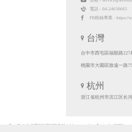
信箱 -
service@kensin
電話 -
04-24630665
FB粉絲專業 -
https:/
台灣
台中市西屯區福順路227
桃園市大園區致遠一路7
杭州
浙江省杭州市滨江区长河街
CopyRight ©
肯星設計KENSING
All rights reserved.
Design by
YKQK