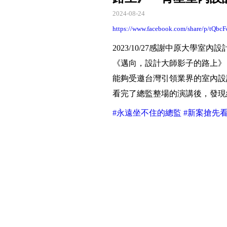
2024-08-24
https://www.facebook.com/share/p/tQ
2023/10/27感謝中原大學室內
《邁向，設計大師影子的路上》
能夠受邀台灣引領業界的室內設
看完了總監整場的演講後，發現
#永遠坐不住的總監
#新案搶先