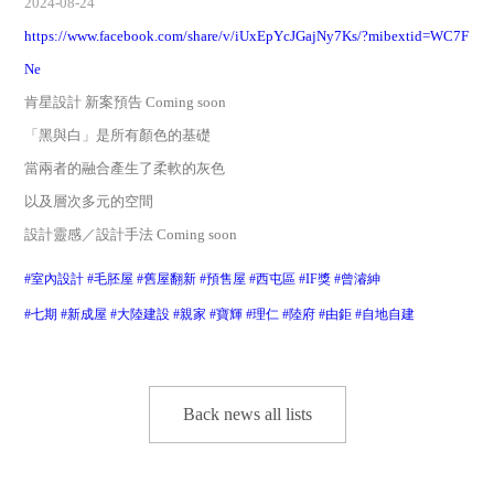
2024-08-24
https://www.facebook.com/share/v/iUxEpYcJGajNy7Ks/?mibextid=WC7F
Ne
肯星設計 新案預告 Coming soon
「黑與白」是所有顏色的基礎
當兩者的融合產生了柔軟的灰色
以及層次多元的空間
設計靈感／設計手法 Coming soon
#室內設計
#毛胚屋
#舊屋翻新
#預售屋
#西屯區
#IF獎
#曾濬紳
#七期
#新成屋
#大陸建設
#親家
#寶輝
#理仁
#陸府
#由鉅
#自地自建
Back news all lists