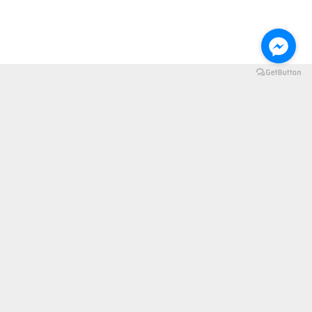
信箱 -
service@kensing.com.tw
電話 -
04-24630665
FB粉絲專業 -
https://www.facebook.com/KSDinte
riordesign