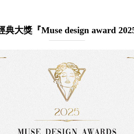
大獎『Muse design award 